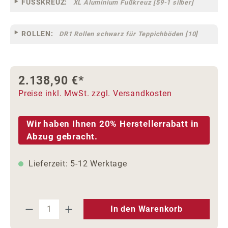
FUSSKREUZ:
XL Aluminium Fußkreuz [59-1 silber]
ROLLEN:
DR1 Rollen schwarz für Teppichböden [10]
2.138,90 €*
Preise inkl. MwSt. zzgl. Versandkosten
Wir haben Ihnen 20% Herstellerrabatt in
Abzug gebracht.
Lieferzeit: 5-12 Werktage
Produkt Anzahl: Gib den gewünschten We
In den Warenkorb