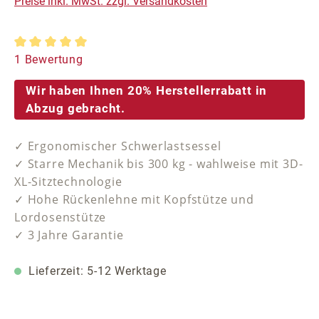
Preise inkl. MwSt. zzgl. Versandkosten
Durchschnittliche Bewertung von 5 von 5 Sternen
1 Bewertung
Wir haben Ihnen 20% Herstellerrabatt in
Abzug gebracht.
✓ Ergonomischer Schwerlastsessel
✓ Starre Mechanik bis 300 kg - wahlweise mit 3D-
XL-Sitztechnologie
✓ Hohe Rückenlehne mit Kopfstütze und
Lordosenstütze
✓ 3 Jahre Garantie
Lieferzeit: 5-12 Werktage