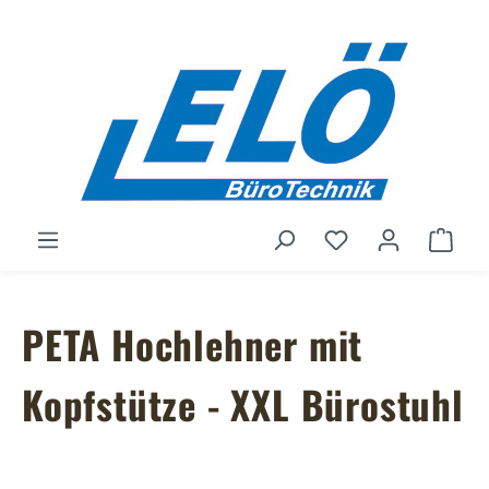
Zum Hauptinhalt springen
Du hast 0 Produ
Ware
PETA Hochlehner mit
Kopfstütze - XXL Bürostuhl