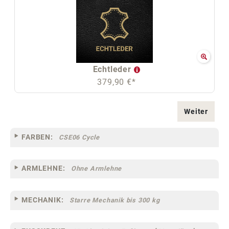
Echtleder
379,90 €*
Weiter
FARBEN:
CSE06 Cycle
ARMLEHNE:
Ohne Armlehne
MECHANIK:
Starre Mechanik bis 300 kg