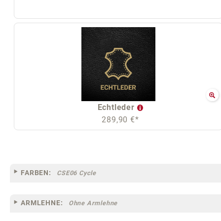
Echtleder
289,90 €*
FARBEN:
CSE06 Cycle
ARMLEHNE:
Ohne Armlehne