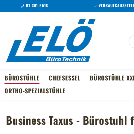
01-361-5518
VERKAUFSAUSSTELL
m Hauptinhalt springen
Zur Suche springen
Zur Hauptnavigation springen
BÜROSTÜHLE
CHEFSESSEL
BÜROSTÜHLE XX
ORTHO-SPEZIALSTÜHLE
Business Taxus - Bürostuhl f