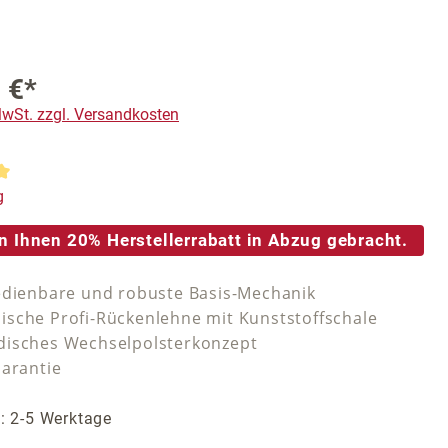
 €*
 MwSt. zzgl. Versandkosten
tliche Bewertung von 5 von 5 Sternen
g
n Ihnen 20% Herstellerrabatt in Abzug gebracht.
edienbare und robuste Basis-Mechanik
sche Profi-Rückenlehne mit Kunststoffschale
isches Wechselpolsterkonzept
Garantie
t: 2-5 Werktage