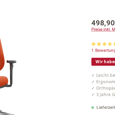
498,90
Preise inkl.
Durchschnit
1 Bewertun
Wir habe
✓ Leicht b
✓ Ergonomi
✓ Orthopäd
✓ 3 Jahre 
Lieferzei