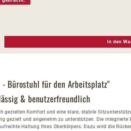
n Wert ein oder benutze die Schaltfläc
In den Wa
- Bürostuhl für den Arbeitsplatz"
lässig & benutzerfreundlich
 gezielten Komfort und eine klare, stabile Sitzunterstütz
ng gezielt und angenehm zu unterstützen. Die integrierte L
aufrechte Haltung Ihres Oberkörpers. Dazu wird die Rücke