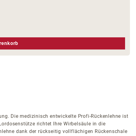
hen um die Anzahl zu erhöhen oder zu r
renkorb
ung. Die medizinisch entwickelte Profi-Rückenlehne ist
ordosenstütze richtet Ihre Wirbelsäule in die
nlehne dank der rückseitig vollflächigen Rückenschale