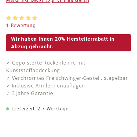
Preise inkl. MwSt. zzgl. Versandkosten
Durchschnittliche Bewertung von 5 von 5 Sternen
1 Bewertung
Wir haben Ihnen 20% Herstellerrabatt in
Abzug gebracht.
✓ Gepolsterte Rückenlehne mit
Kunststoffabdeckung
✓ Verchromtes Freischwinger-Gestell, stapelbar
✓ Inklusive Armlehnenauflagen
✓ 3 Jahre Garantie
Lieferzeit: 2-7 Werktage