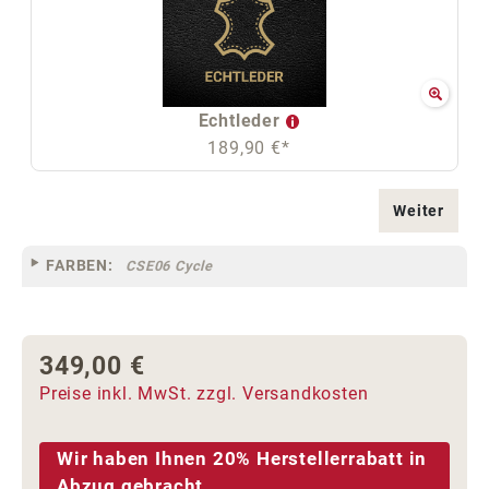
Echtleder
189,90 €*
Weiter
FARBEN:
CSE06 Cycle
349,00 €
Regulärer Preis:
Preise inkl. MwSt. zzgl. Versandkosten
Wir haben Ihnen 20% Herstellerrabatt in
Abzug gebracht.