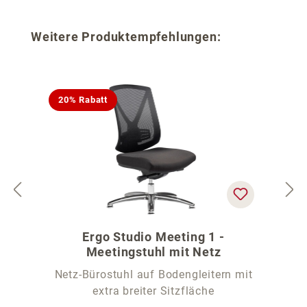
Produktgalerie überspringen
Weitere Produktempfehlungen:
20% Rabatt
Ergo Studio Meeting 1 -
Meetingstuhl mit Netz
Netz-Bürostuhl auf Bodengleitern mit
extra breiter Sitzfläche