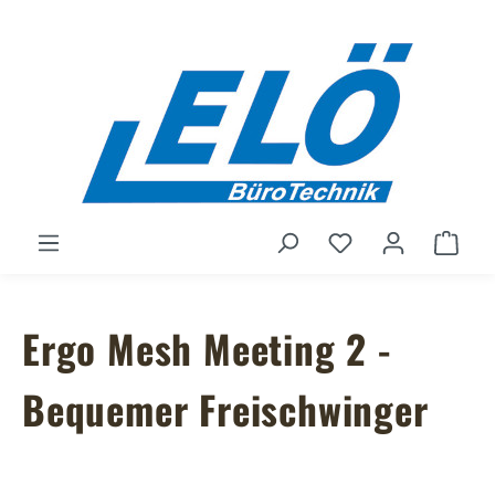
Zum Hauptinhalt springen
Du hast 0 Produ
Ware
Ergo Mesh Meeting 2 -
Bequemer Freischwinger