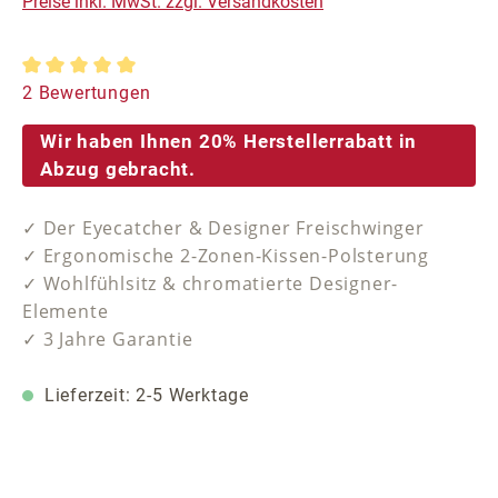
Preise inkl. MwSt. zzgl. Versandkosten
Durchschnittliche Bewertung von 5 von 5 Sternen
2 Bewertungen
Wir haben Ihnen 20% Herstellerrabatt in
Abzug gebracht.
✓ Der Eyecatcher & Designer Freischwinger
✓ Ergonomische 2-Zonen-Kissen-Polsterung
✓ Wohlfühlsitz & chromatierte Designer-
Elemente
✓ 3 Jahre Garantie
Lieferzeit: 2-5 Werktage