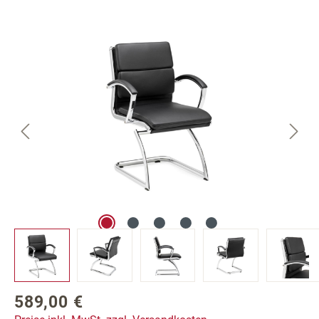
Bildergalerie überspringen
589,00 €
Regulärer Preis: