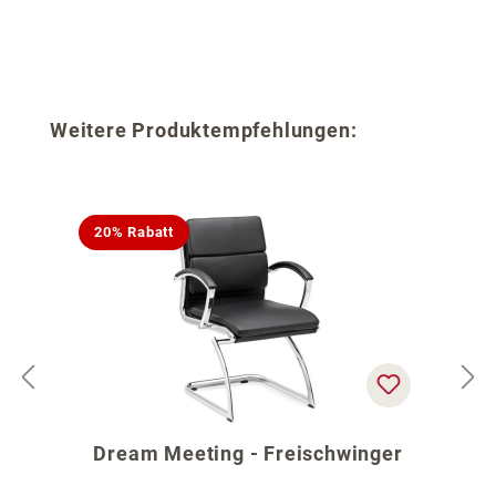
Produktgalerie überspringen
Weitere Produktempfehlungen:
20% Rabatt
Dream Meeting - Freischwinger