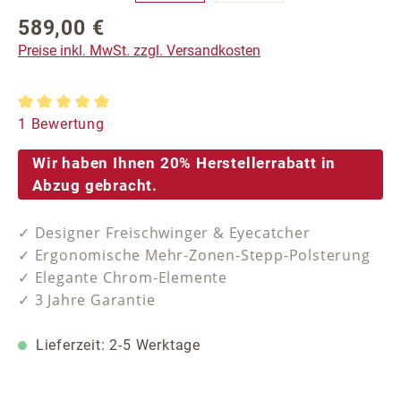
589,00 €
Regulärer Preis:
Preise inkl. MwSt. zzgl. Versandkosten
Durchschnittliche Bewertung von 5 von 5 Sternen
1 Bewertung
Wir haben Ihnen 20% Herstellerrabatt in
Abzug gebracht.
✓ Designer Freischwinger & Eyecatcher
✓ Ergonomische Mehr-Zonen-Stepp-Polsterung
✓ Elegante Chrom-Elemente
✓ 3 Jahre Garantie
Lieferzeit: 2-5 Werktage