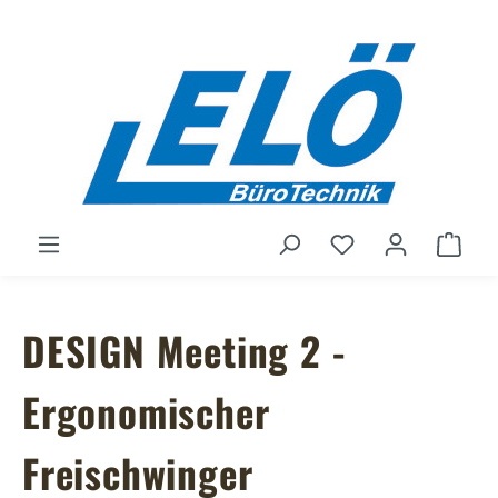
Zum Hauptinhalt springen
Du hast 0 Produ
Ware
DESIGN Meeting 2 -
Ergonomischer
Freischwinger