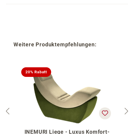
Produktgalerie überspringen
Weitere Produktempfehlungen:
20% Rabatt
INEMURI Liege - Luxus Komfort-