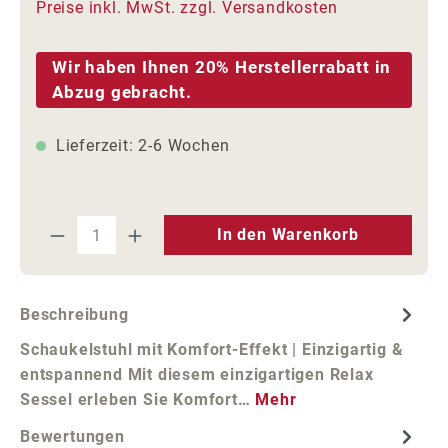
Preise inkl. MwSt. zzgl. Versandkosten
Wir haben Ihnen 20% Herstellerrabatt in
Abzug gebracht.
Lieferzeit: 2-6 Wochen
Produkt Anzahl: Gib den gewünschten We
In den Warenkorb
Beschreibung
Schaukelstuhl mit Komfort-Effekt | Einzigartig &
entspannend Mit diesem einzigartigen Relax
Sessel erleben Sie Komfort…
Mehr
Bewertungen