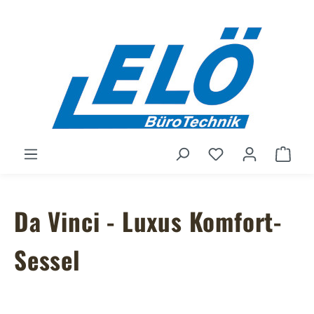
Zum Hauptinhalt springen
Du hast 0 Produ
Ware
Da Vinci - Luxus Komfort-
Sessel