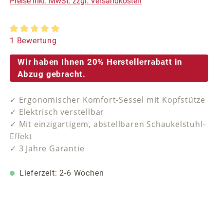
Preise inkl. MwSt. zzgl. Versandkosten
Durchschnittliche Bewertung von 5 von 5 Sternen
1 Bewertung
Wir haben Ihnen 20% Herstellerrabatt in
Abzug gebracht.
✓ Ergonomischer Komfort-Sessel mit Kopfstütze
✓ Elektrisch verstellbar
✓ Mit einzigartigem, abstellbaren Schaukelstuhl-
Effekt
✓ 3 Jahre Garantie
Lieferzeit: 2-6 Wochen