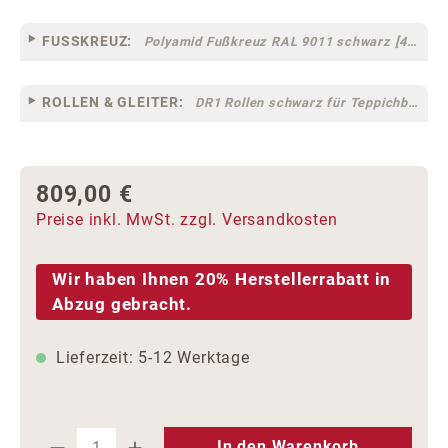
FUSSKREUZ:
Polyamid Fußkreuz RAL 9011 schwarz [44]
ROLLEN & GLEITER:
DR1 Rollen schwarz für Teppichböden [10]
809,00 €
Regulärer Preis:
Preise inkl. MwSt. zzgl. Versandkosten
Wir haben Ihnen 20% Herstellerrabatt in
Abzug gebracht.
Lieferzeit: 5-12 Werktage
Produkt Anzahl: Gib den gewünschten We
In den Warenkorb