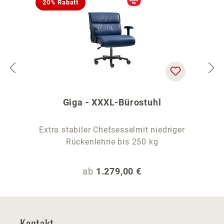
20% Rabatt
Giga - XXXL-Bürostuhl
Extra stabiler Chefsesselmit niedriger
Rückenlehne bis 250 kg
Regulärer Preis:
ab
1.279,00 €
Kontakt