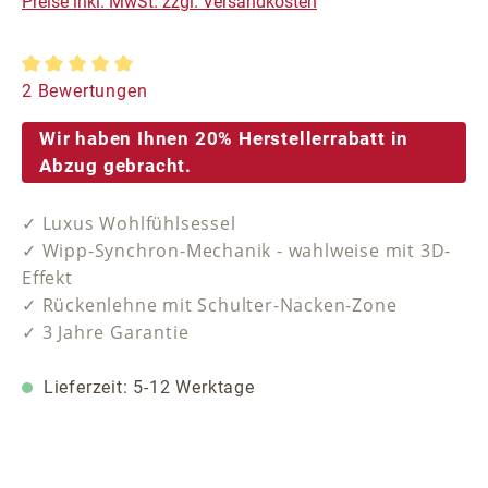
Preise inkl. MwSt. zzgl. Versandkosten
Durchschnittliche Bewertung von 5 von 5 Sternen
2 Bewertungen
Wir haben Ihnen 20% Herstellerrabatt in
Abzug gebracht.
✓ Luxus Wohlfühlsessel
✓ Wipp-Synchron-Mechanik - wahlweise mit 3D-
Effekt
✓ Rückenlehne mit Schulter-Nacken-Zone
✓ 3 Jahre Garantie
Lieferzeit: 5-12 Werktage