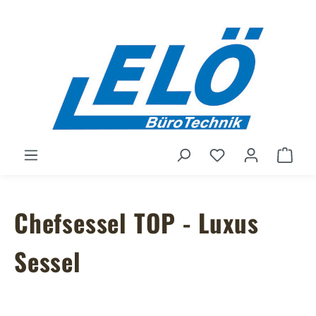
Zum Hauptinhalt springen
Du hast 0 Produ
Ware
Chefsessel TOP - Luxus
Sessel