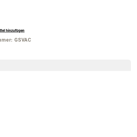
tel hinzufügen
mmer:
GSVAC