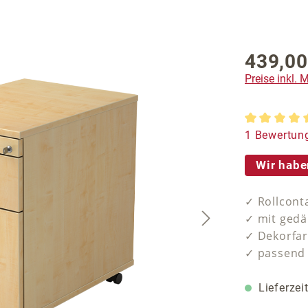
439,00
Regulärer P
Preise inkl.
Durchschnit
1 Bewertun
Wir habe
✓ Rollcont
✓ mit gedä
✓ Dekorfa
✓ passend 
Lieferzei