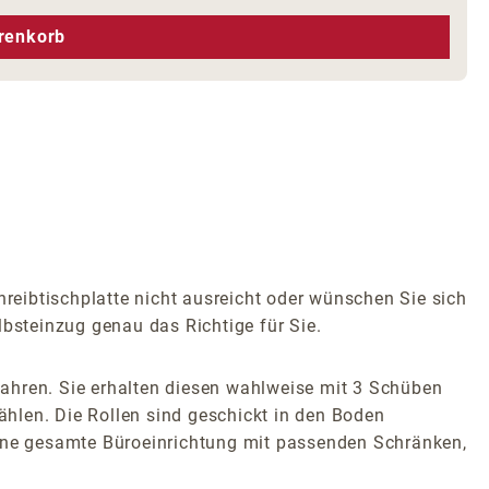
hen um die Anzahl zu erhöhen oder zu r
renkorb
hreibtischplatte nicht ausreicht oder wünschen Sie sich
lbsteinzug genau das Richtige für Sie.
ahren. Sie erhalten diesen wahlweise mit 3 Schüben
wählen. Die Rollen sind geschickt in den Boden
e eine gesamte Büroeinrichtung mit passenden Schränken,