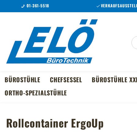
01-361-5518
VERKAUFSAUSSTELL
m Hauptinhalt springen
Zur Suche springen
Zur Hauptnavigation springen
BÜROSTÜHLE
CHEFSESSEL
BÜROSTÜHLE XX
ORTHO-SPEZIALSTÜHLE
Rollcontainer ErgoUp