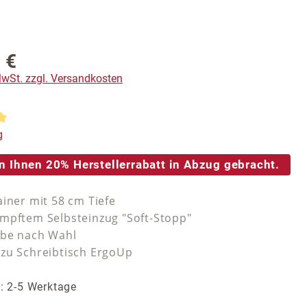
 €
reis:
 MwSt. zzgl. Versandkosten
tliche Bewertung von 5 von 5 Sternen
g
n Ihnen 20% Herstellerrabatt in Abzug gebracht.
ainer mit 58 cm Tiefe
mpftem Selbsteinzug "Soft-Stopp"
rbe nach Wahl
zu Schreibtisch ErgoUp
t: 2-5 Werktage