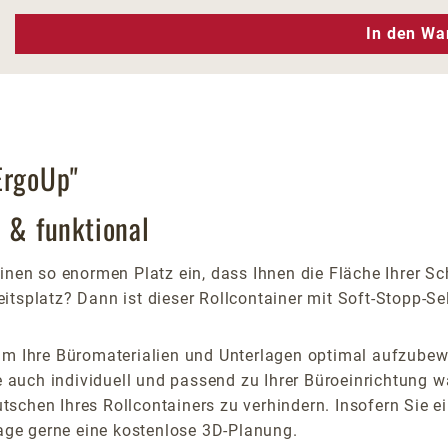
n Wert ein oder benutze die Schaltfläc
In den Wa
ErgoUp"
h & funktional
inen so enormen Platz ein, dass Ihnen die Fläche Ihrer Sc
tsplatz? Dann ist dieser Rollcontainer mit Soft-Stopp-Se
 um Ihre Büromaterialien und Unterlagen optimal aufzubew
ie auch individuell und passend zu Ihrer Büroeinrichtung 
rrutschen Ihres Rollcontainers zu verhindern. Insofern Si
rage gerne eine kostenlose 3D-Planung.