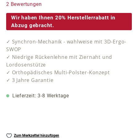
Durchschnittliche Bewertung von 5 von 5 Sternen
2 Bewertungen
Wir haben Ihnen 20% Herstellerrabatt in
Abzug gebracht.
✓ Synchron-Mechanik - wahlweise mit 3D-Ergo-
SWOP
✓ Niedrige Rückenlehne mit Ziernaht und
Lordosenstütze
✓ Orthopädisches Multi-Polster-Konzept
✓ 3 Jahre Garantie
Lieferzeit: 3-8 Werktage
Zum Merkzettel hinzufügen