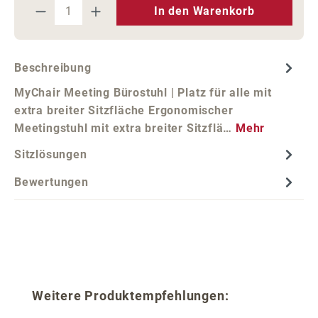
Produkt Anzahl: Gib den gewünschten We
In den Warenkorb
Beschreibung
MyChair Meeting Bürostuhl | Platz für alle mit
extra breiter Sitzfläche Ergonomischer
Meetingstuhl mit extra breiter Sitzflä…
Mehr
Sitzlösungen
Bewertungen
Produktgalerie überspringen
Weitere Produktempfehlungen: