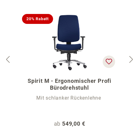
20% Rabatt
Spirit M - Ergonomischer Profi
Bürodrehstuhl
Mit schlanker Rückenlehne
Regulärer Preis:
ab
549,00 €