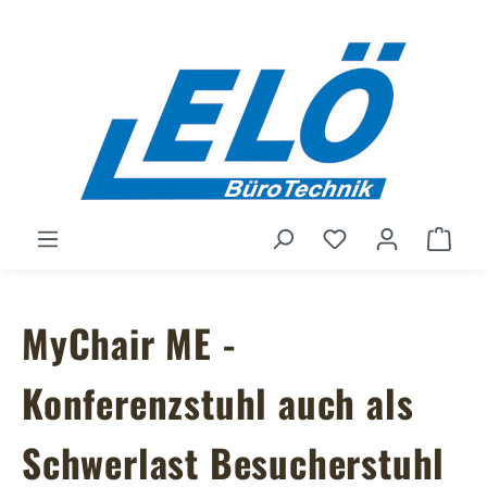
Zum Hauptinhalt springen
Du hast 0 Produ
Ware
MyChair ME -
Konferenzstuhl auch als
Schwerlast Besucherstuhl