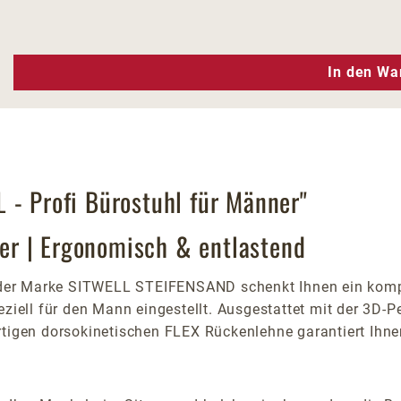
n Wert ein oder benutze die Schaltfläc
In den Wa
 - Profi Bürostuhl für Männer"
r | Ergonomisch & entlastend
er Marke SITWELL STEIFENSAND schenkt Ihnen ein komple
eziell für den Mann eingestellt. Ausgestattet mit der 3D-
artigen dorsokinetischen FLEX Rückenlehne garantiert Ihn