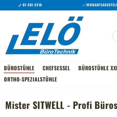
01-361-5518
VERKAUFSAUSSTELL
m Hauptinhalt springen
Zur Suche springen
Zur Hauptnavigation springen
BÜROSTÜHLE
CHEFSESSEL
BÜROSTÜHLE XX
ORTHO-SPEZIALSTÜHLE
Mister SITWELL - Profi Büro