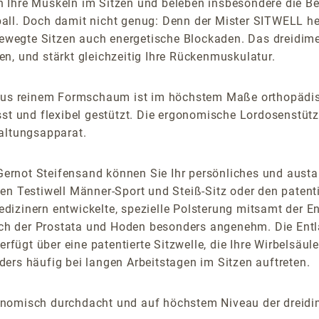
 Ihre Muskeln im Sitzen und beleben insbesondere die Bei
all. Doch damit nicht genug: Denn der Mister SITWELL he
 bewegte Sitzen auch energetische Blockaden. Das dreidime
n, und stärkt gleichzeitig Ihre Rückenmuskulatur.
e aus reinem Formschaum ist im höchstem Maße orthopädi
st und flexibel gestützt. Die ergonomische Lordosenstütze
Haltungsapparat.
ernot Steifensand können Sie Ihr persönliches und austa
en Testiwell Männer-Sport und Steiß-Sitz oder den paten
izinern entwickelte, spezielle Polsterung mitsamt der En
h der Prostata und Hoden besonders angenehm. Die Entlas
erfügt über eine patentierte Sitzwelle, die Ihre Wirbelsäu
ers häufig bei langen Arbeitstagen im Sitzen auftreten.
onomisch durchdacht und auf höchstem Niveau der dreidim