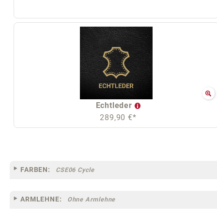
Echtleder
289,90 €*
FARBEN:
CSE06 Cycle
ARMLEHNE:
Ohne Armlehne