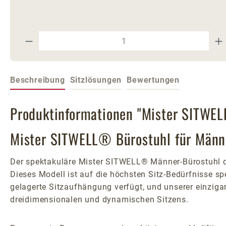
Produkt Anzahl: Gib den gewünschte
Beschreibung
Sitzlösungen
Bewertungen
Produktinformationen "Mister SITWELL
Mister SITWELL® Bürostuhl für Männe
Der spektakuläre Mister SITWELL® Männer-Bürostuhl d
Dieses Modell ist auf die höchsten Sitz-Bedürfnisse sp
gelagerte Sitzaufhängung verfügt, und unserer einzig
dreidimensionalen und dynamischen Sitzens.