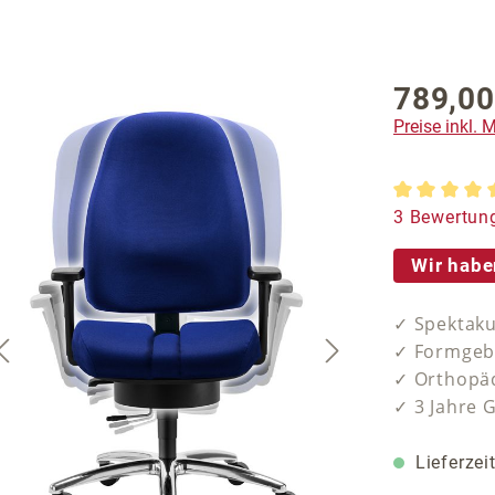
789,00
Regulärer P
Preise inkl.
Durchschnit
3 Bewertun
Wir habe
✓ Spektaku
✓ Formgebe
✓ Orthopäd
✓ 3 Jahre 
Lieferzei