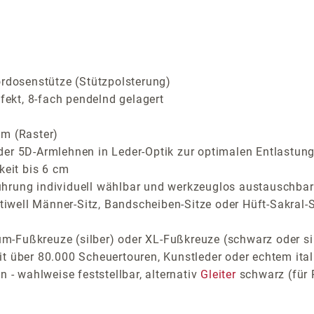
ordosenstütze (Stützpolsterung)
ekt, 8-fach pendelnd gelagert
cm (Raster)
der 5D-Armlehnen in Leder-Optik zur optimalen Entlastung
keit bis 6 cm
ührung individuell wählbar und werkzeuglos austauschbar
stiwell Männer-Sitz, Bandscheiben-Sitze oder Hüft-Sakral-S
m-Fußkreuze (silber) oder XL-Fußkreuze (schwarz oder s
t über 80.000 Scheuertouren, Kunstleder oder echtem ital
 - wahlweise feststellbar, alternativ
Gleiter
schwarz (für 