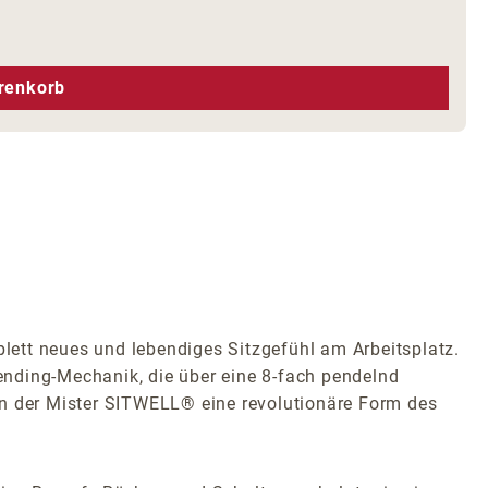
hen um die Anzahl zu erhöhen oder zu r
renkorb
tt neues und lebendiges Sitzgefühl am Arbeitsplatz.
Pending-Mechanik, die über eine 8-fach pendelnd
en der Mister SITWELL® eine revolutionäre Form des