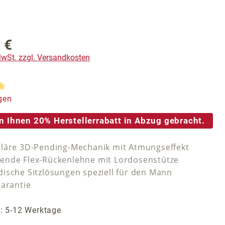
 €
reis:
 MwSt. zzgl. Versandkosten
tliche Bewertung von 5 von 5 Sternen
gen
n Ihnen 20% Herstellerrabatt in Abzug gebracht.
läre 3D-Pending-Mechanik mit Atmungseffekt
nde Flex-Rückenlehne mit Lordosenstütze
ische Sitzlösungen speziell für den Mann
Garantie
t: 5-12 Werktage