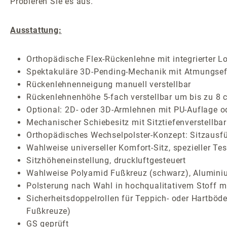
Probieren Sie es aus.
Ausstattung:
Orthopädische Flex-Rückenlehne mit integrierter L
Spektakuläre 3D-Pending-Mechanik mit Atmungseff
Rückenlehnenneigung manuell verstellbar
Rückenlehnenhöhe 5-fach verstellbar um bis zu 8 
Optional: 2D- oder 3D-Armlehnen mit PU-Auflage o
Mechanischer Schiebesitz mit Sitztiefenverstellbar
Orthopädisches Wechselpolster-Konzept: Sitzausf
Wahlweise universeller Komfort-Sitz, spezieller Te
Sitzhöheneinstellung, druckluftgesteuert
Wahlweise Polyamid Fußkreuz (schwarz), Aluminiu
Polsterung nach Wahl in hochqualitativem Stoff mi
Sicherheitsdoppelrollen für Teppich- oder Hartböden
Fußkreuze)
GS geprüft