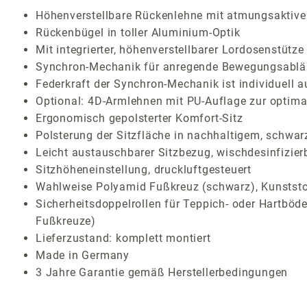
Höhenverstellbare Rückenlehne mit atmungsaktiv
Rückenbügel in toller Aluminium-Optik
Mit integrierter, höhenverstellbarer Lordosenstü
Synchron-Mechanik für anregende Bewegungsablä
Federkraft der Synchron-Mechanik ist individuell a
Optional: 4D-Armlehnen mit PU-Auflage zur optimal
Ergonomisch gepolsterter Komfort-Sitz
Polsterung der Sitzfläche in nachhaltigem, schwa
Leicht austauschbarer Sitzbezug, wischdesinfizier
Sitzhöheneinstellung, druckluftgesteuert
Wahlweise Polyamid Fußkreuz (schwarz), Kunststo
Sicherheitsdoppelrollen für Teppich- oder Hartböde
Fußkreuze)
Lieferzustand: komplett montiert
Made in Germany
3 Jahre Garantie gemäß Herstellerbedingungen