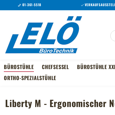
01-361-5518
VERKAUFSAUSSTELL
m Hauptinhalt springen
Zur Suche springen
Zur Hauptnavigation springen
BÜROSTÜHLE
CHEFSESSEL
BÜROSTÜHLE XX
ORTHO-SPEZIALSTÜHLE
Liberty M - Ergonomischer N