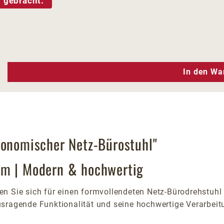
 gebracht.
n Wert ein oder benutze die Schaltfläc
In den Wa
gonomischer Netz-Bürostuhl"
um | Modern & hochwertig
n Sie sich für einen formvollendeten Netz-Bürodrehstuhl 
usragende Funktionalität und seine hochwertige Verarbeit