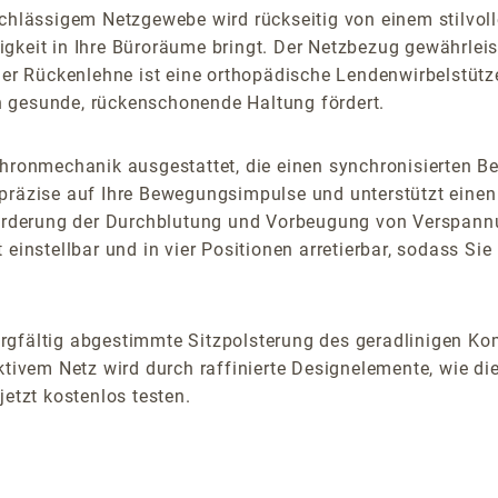
rchlässigem Netzgewebe wird rückseitig von einem stilvol
gkeit in Ihre Büroräume bringt. Der Netzbezug gewährleist
er Rückenlehne ist eine orthopädische Lendenwirbelstütze i
h gesunde, rückenschonende Haltung fördert.
nchronmechanik ausgestattet, die einen synchronisierten
 präzise auf Ihre Bewegungsimpulse und unterstützt eine
 Förderung der Durchblutung und Vorbeugung von Verspann
 einstellbar und in vier Positionen arretierbar, sodass S
gfältig abgestimmte Sitzpolsterung des geradlinigen Komf
vem Netz wird durch raffinierte Designelemente, wie die
jetzt kostenlos testen.