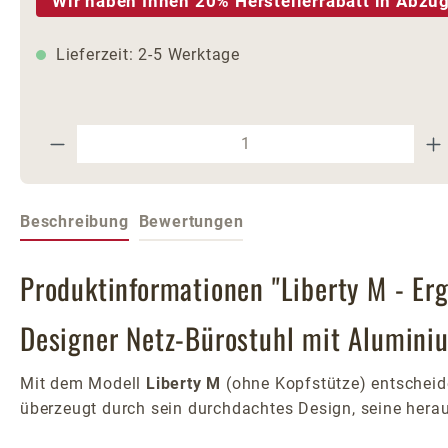
Wir haben Ihnen 20% Herstellerrabatt in Abzug
Lieferzeit: 2-5 Werktage
Produkt Anzahl: Gib den gewünschte
Beschreibung
Bewertungen
Produktinformationen "Liberty M - Er
Designer Netz-Bürostuhl mit Alumini
Mit dem Modell
Liberty M
(ohne Kopfstütze) entscheide
überzeugt durch sein durchdachtes Design, seine hera