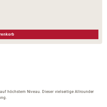
hen um die Anzahl zu erhöhen oder zu r
renkorb
auf höchstem Niveau. Dieser vielseitige Allrounder
ung.