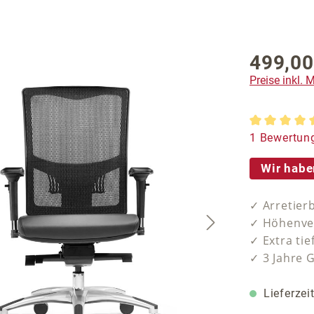
499,00
Regulärer P
Preise inkl.
Durchschnit
1 Bewertun
Wir habe
✓ Arretier
✓ Höhenver
✓ Extra ti
✓ 3 Jahre 
Lieferzei