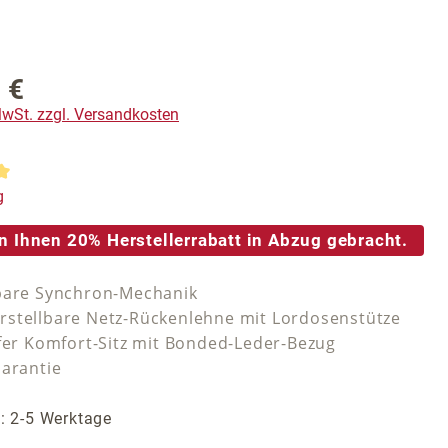
 €
reis:
 MwSt. zzgl. Versandkosten
tliche Bewertung von 5 von 5 Sternen
g
n Ihnen 20% Herstellerrabatt in Abzug gebracht.
bare Synchron-Mechanik
stellbare Netz-Rückenlehne mit Lordosenstütze
efer Komfort-Sitz mit Bonded-Leder-Bezug
Garantie
t: 2-5 Werktage