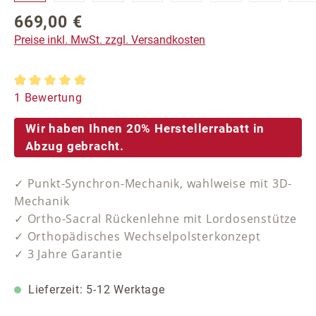
669,00 €
Regulärer Preis:
Preise inkl. MwSt. zzgl. Versandkosten
Durchschnittliche Bewertung von 5 von 5 Sternen
1 Bewertung
Wir haben Ihnen 20% Herstellerrabatt in
Abzug gebracht.
✓ Punkt-Synchron-Mechanik, wahlweise mit 3D-
Mechanik
✓ Ortho-Sacral Rückenlehne mit Lordosenstütze
✓ Orthopädisches Wechselpolsterkonzept
✓ 3 Jahre Garantie
Lieferzeit: 5-12 Werktage