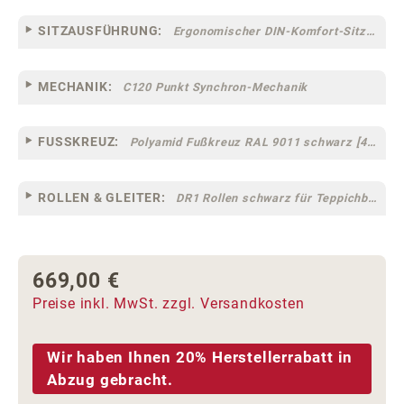
SITZAUSFÜHRUNG:
Ergonomischer DIN-Komfort-Sitz [75]
MECHANIK:
C120 Punkt Synchron-Mechanik
FUSSKREUZ:
Polyamid Fußkreuz RAL 9011 schwarz [44]
ROLLEN & GLEITER:
DR1 Rollen schwarz für Teppichböden [10]
669,00 €
Regulärer Preis:
Preise inkl. MwSt. zzgl. Versandkosten
Wir haben Ihnen 20% Herstellerrabatt in
Abzug gebracht.