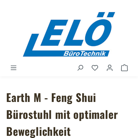
Zum Hauptinhalt springen
Du hast 0 Produ
Ware
Earth M - Feng Shui
Bürostuhl mit optimaler
Beweglichkeit