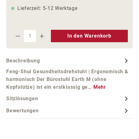
Lieferzeit: 5-12 Werktage
Produkt Anzahl: Gib den gewünschten We
In den Warenkorb
Beschreibung
Feng-Shui Gesundheitsdrehstuhl | Ergonomisch &
harmonisch Der Bürostuhl Earth M (ohne
Kopfstütze) ist ein erstklassig ge…
Mehr
Sitzlösungen
Bewertungen